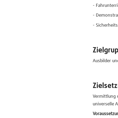
- Fahrunterr
- Demonstra
- Sicherheit
Zielgru
Ausbilder un
Zielset
Vermittlung 
universelle 
Voraussetzu