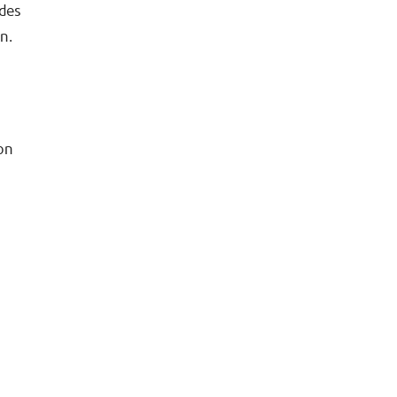
des
n.
on