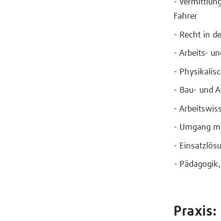
- Vermittlun
Fahrer
- Recht in de
- Arbeits- u
- Physikalis
- Bau- und A
- Arbeitswi
- Umgang mi
- Einsatzlö
- Pädagogik,
Praxis: