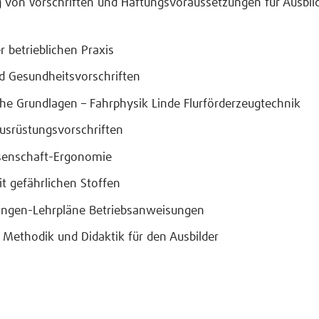
g von Vorschriften und Haftungsvoraussetzungen für Ausbil
r betrieblichen Praxis
nd Gesundheitsvorschriften
che Grundlagen – Fahrphysik Linde Flurförderzeugtechnik
usrüstungsvorschriften
ssenschaft-Ergonomie
t gefährlichen Stoffen
sungen-Lehrpläne Betriebsanweisungen
 Methodik und Didaktik für den Ausbilder