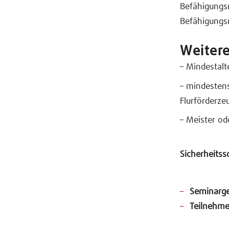
Befähigungsn
Befähigungs
Weiter
– Mindestalt
– mindesten
Flurförderze
– Meister od
Sicherheitss
Seminarge
Teilnehm